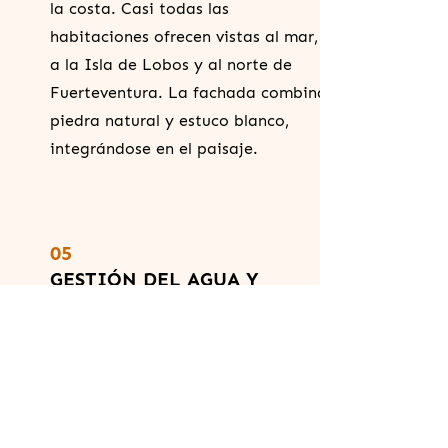
la costa. Casi todas las
habitaciones ofrecen vistas al mar,
a la Isla de Lobos y al norte de
Fuerteventura. La fachada combina
piedra natural y estuco blanco,
integrándose en el paisaje.
05
GESTIÓN DEL AGUA Y
SOSTENIBILIDAD
El hotel dispone de un sistema de
captación de agua pluvial,
canalizada desde las terrazas hasta
depósitos subterráneos. Esta agua